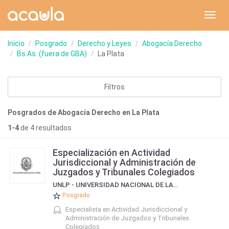
Toggl
navig
Inicio
Posgrado
Derecho y Leyes
Abogacía Derecho
Bs.As. (fuera de GBA)
La Plata
Filtros
Posgrados de Abogacía Derecho en La Plata
1-4
de 4 resultados
Especialización en Actividad
Jurisdiccional y Administración de
Juzgados y Tribunales Colegiados
UNLP - UNIVERSIDAD NACIONAL DE LA PLATA
Posgrado
Especialista en Actividad Jurisdiccional y
Administración de Juzgados y Tribunales
Colegiados