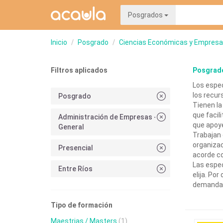
Posgrados
Inicio
Posgrado
Ciencias Económicas y Empresa
Filtros aplicados
Posgrado
Los espec
los recur
Posgrado
Tienen la
que facil
Administración de Empresas -
que apoye
General
Trabajan e
organizac
Presencial
acorde co
Las espec
Entre Ríos
elija. Po
demanda
Tipo de formación
Maestrias / Masters
(1)