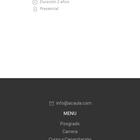
Duración 2 años
Presencial
info@acaula.com
MENU
Posgrado
Carrera
Curso y Capacitación