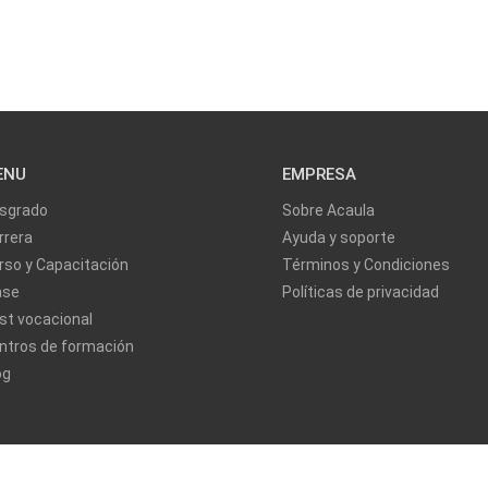
ENU
EMPRESA
sgrado
Sobre Acaula
rrera
Ayuda y soporte
rso y Capacitación
Términos y Condiciones
ase
Políticas de privacidad
st vocacional
ntros de formación
og