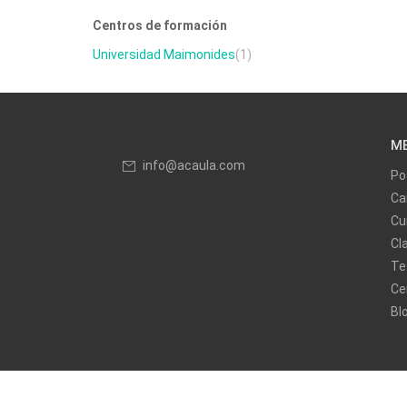
Centros de formación
Universidad Maimonides
(1)
M
info@acaula.com
Po
Ca
Cu
Cl
Te
Ce
Bl