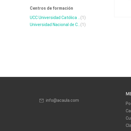
Centros de formación
UCC Universidad Católica ...
(1)
Universidad Nacional de C...
(1)
M
info@acaula.com
Po
Ca
Cu
Cl