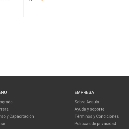
ENU
EMPRESA
sgrado
Sobre Acaula
rrera
Ayuda y soporte
rso y Capacitación
Términos y Condiciones
ase
Políticas de privacidad