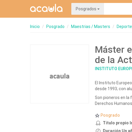
Posgrados
Inicio
Posgrado
Maestrias / Masters
Deporte
Máster e
de la Ac
INSTITUTO EUROP
El Instituto Europ
desde 1993; con al
Son pioneros en la 
Derechos Humanos y
Posgrado
Título propio 
Duración Un añ