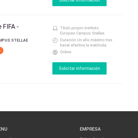
 FIFA -
Título propio Instituto
Europeo Campus Stellae.
Duración Un año máximo tras
MPUS STELLAE
hacer efectiva la matrícula.
a
Online
ENU
EMPRESA