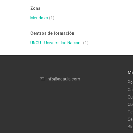
Zona
Mendoza
(1)
Centros de formación
UNCU - Universidad Nacion...
(1)
M
info@acaula.com
Po
Ca
Cu
Cl
Te
Ce
Bl