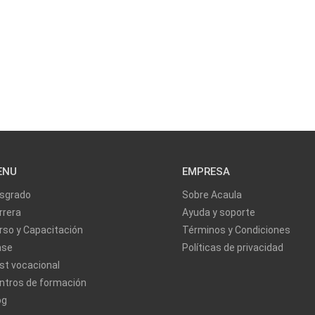
ENU
EMPRESA
sgrado
Sobre Acaula
rrera
Ayuda y soporte
rso y Capacitación
Términos y Condiciones
ase
Políticas de privacidad
st vocacional
ntros de formación
og