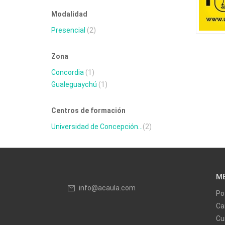
Modalidad
Presencial
(2)
Zona
Concordia
(1)
Gualeguaychú
(1)
Centros de formación
Universidad de Concepción...
(2)
M
info@acaula.com
Po
Ca
Cu