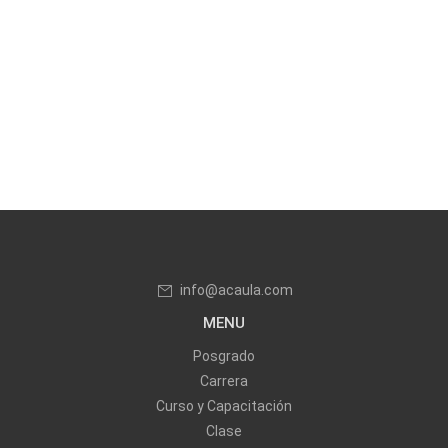
info@acaula.com
MENU
Posgrado
Carrera
Curso y Capacitación
Clase