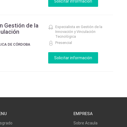
n Gestión de la
Especialista en Gestión de la
culación
Innovación y Vinculación
Tecnológica
Presencial
LICA DE CÓRDOBA
ENU
EMPRESA
sgrado
Sobre Acaula