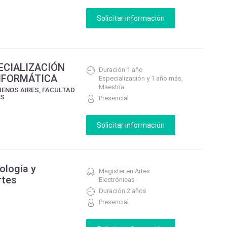
ECIALIZACIÓN
Duración 1 año
INFORMÁTICA
Especialización y 1 año más,
Maestría
UENOS AIRES, FACULTAD
AS
Presencial
ología y
Magister en Artes
rtes
Electrónicas
Duración 2 años
Presencial