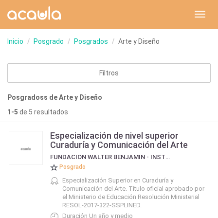
Toggl
navig
Inicio
Posgrado
Posgrados
Arte y Diseño
Filtros
Posgradoss de Arte y Diseño
1-5
de 5 resultados
Especialización de nivel superior
Curaduría y Comunicación del Arte
FUNDACIÓN WALTER BENJAMIN - INSTITUTO DE COMUNICACIÓN Y CULTURA CONTEMPORÁNEA
Posgrado
Especialización Superior en Curaduría y
Comunicación del Arte. Título oficial aprobado por
el Ministerio de Educación Resolución Ministerial
RESOL-2017-322-SSPLINED.
Duración Un año y medio