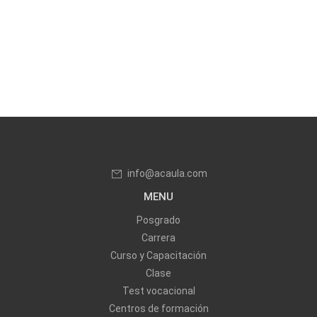
info@acaula.com
MENU
Posgrado
Carrera
Curso y Capacitación
Clase
Test vocacional
Centros de formación