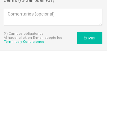
Centro (Av San Juan 951)
(*) Campos obligatorios
Enviar
Al hacer click en Enviar, acepto los
Términos y Condiciones