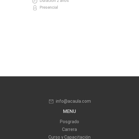
Duración 2 años
Presencial
info@acaula.com
MENU
Posgrado
Carrera
Curso y Capacitación