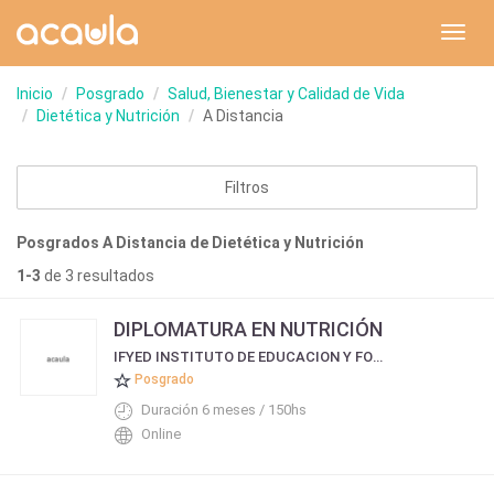
Toggl
navig
Inicio
Posgrado
Salud, Bienestar y Calidad de Vida
Dietética y Nutrición
A Distancia
Filtros
Posgrados A Distancia de Dietética y Nutrición
1-3
de 3 resultados
DIPLOMATURA EN NUTRICIÓN
IFYED INSTITUTO DE EDUCACION Y FORMACIÓN A DISTANCIA
Posgrado
Duración 6 meses / 150hs
Online