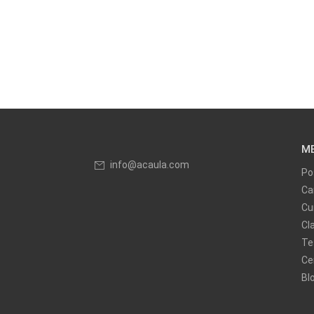
M
info@acaula.com
Po
Ca
Cu
Cl
Te
Ce
Bl