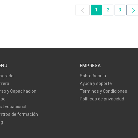
1
2
3
ENU
EMPRESA
sgrado
Sobre Acaula
rrera
Ayuda y soporte
rso y Capacitación
Términos y Condiciones
ase
Políticas de privacidad
st vocacional
ntros de formación
og