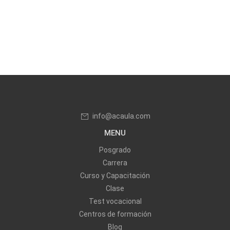
info@acaula.com
MENU
Posgrado
Carrera
Curso y Capacitación
Clase
Test vocacional
Centros de formación
Blog