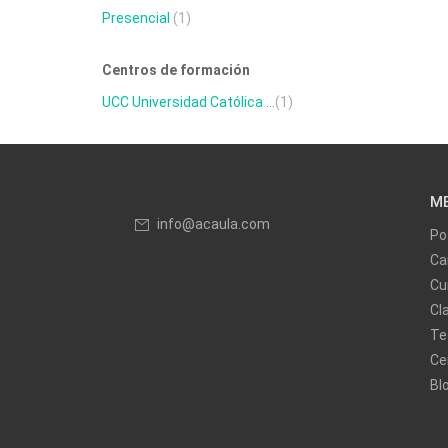
Presencial
(1)
Centros de formación
UCC Universidad Católica ...
(1)
M
info@acaula.com
Po
Ca
Cu
Cl
Te
Ce
Bl