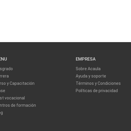
ENU
EMPRESA
sgrado
Sobre Acaula
rrera
Ayuda y soporte
rso y Capacitación
Términos y Condiciones
ase
Políticas de privacidad
st vocacional
ntros de formación
og