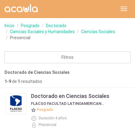
Toggl
navig
Inicio
Posgrado
Doctorado
Ciencias Sociales y Humanidades
Ciencias Sociales
Presencial
Filtros
Doctorado de Ciencias Sociales
1-9
de 9 resultados
Doctorado en Ciencias Sociales
FLACSO FACULTAD LATINOAMERICANA DE CIENCIAS SOCIALES SEDE ARGENTINA
Posgrado
Duración 4 años
Presencial