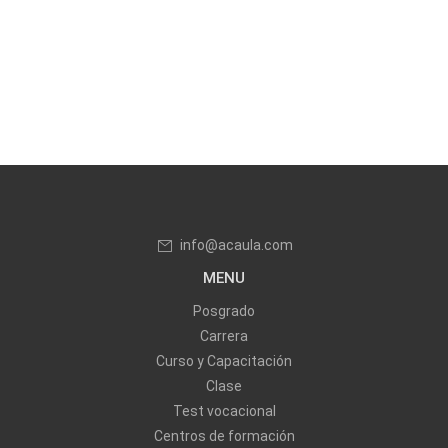
info@acaula.com
MENU
Posgrado
Carrera
Curso y Capacitación
Clase
Test vocacional
Centros de formación