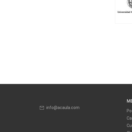
M
info@acaula.com
Po
Ca
Cu