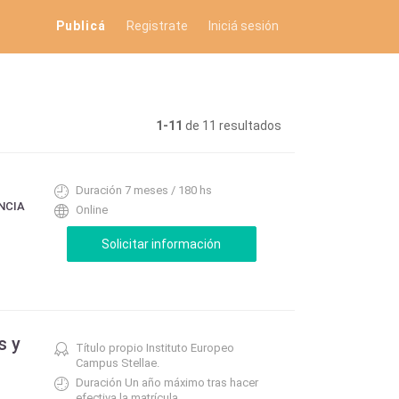
Publicá
Registrate
Iniciá sesión
1-11
de 11 resultados
Duración 7 meses / 180 hs
NCIA
Online
s y
Título propio Instituto Europeo
Campus Stellae.
Duración Un año máximo tras hacer
efectiva la matrícula.