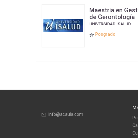
Maestría en Gest
de Gerontología
UNIVERSIDAD ISALUD
Posgrado
M
info@acaula.com
Po
Ca
Cu