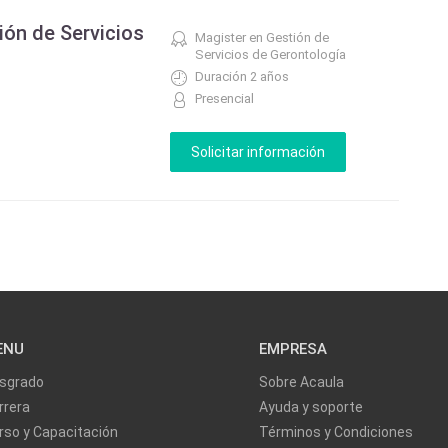
ión de Servicios
Magister en Gestión de
Servicios de Gerontología
Duración 2 años
Presencial
ENU
EMPRESA
sgrado
Sobre Acaula
rrera
Ayuda y soporte
rso y Capacitación
Términos y Condiciones