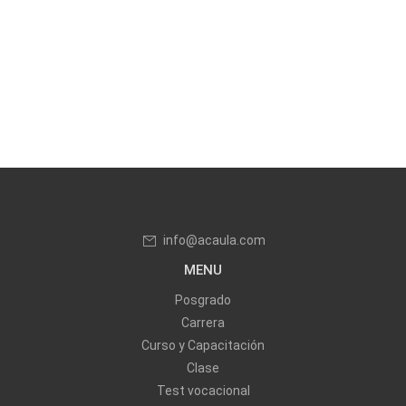
info@acaula.com
MENU
Posgrado
Carrera
Curso y Capacitación
Clase
Test vocacional