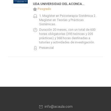
UDA UNIVERSIDAD DEL ACONCAGUA
Posgrado
1. Magíster en Psicoterapia Sistémica 2.
Magíster en Teorías y Prácticas
Sistémicas.
Duración 20 meses, con un total de 600
horas obligatorias (395 teóricas y 205
prácticas) y 368 horas destinadas a
tutorías y actividades de investigación.
Presencial
info@acaula.com