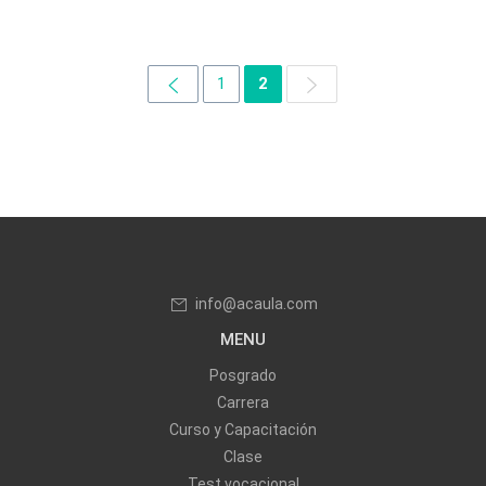
1
2
info@acaula.com
MENU
Posgrado
Carrera
Curso y Capacitación
Clase
Test vocacional