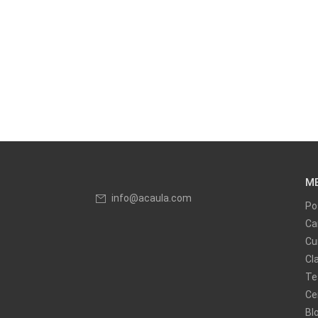
M
info@acaula.com
Po
Ca
Cu
Cl
Te
Ce
Bl