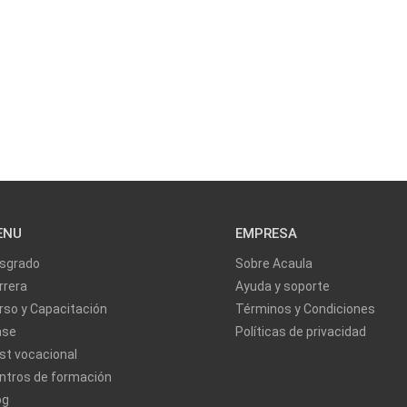
ENU
EMPRESA
sgrado
Sobre Acaula
rrera
Ayuda y soporte
rso y Capacitación
Términos y Condiciones
ase
Políticas de privacidad
st vocacional
ntros de formación
og