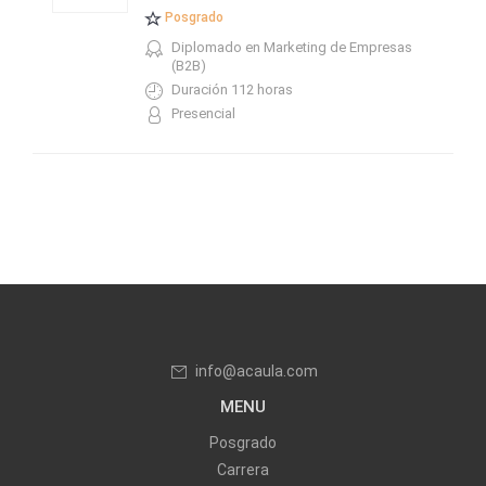
Posgrado
Diplomado en Marketing de Empresas
(B2B)
Duración 112 horas
Presencial
info@acaula.com
MENU
Posgrado
Carrera