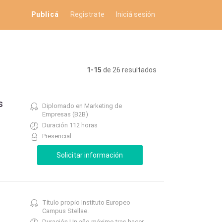
Publicá
Registrate
Iniciá sesión
1-15
de 26 resultados
s
Diplomado en Marketing de
Empresas (B2B)
Duración 112 horas
Presencial
Título propio Instituto Europeo
Campus Stellae.
Duración Un año máximo tras hacer