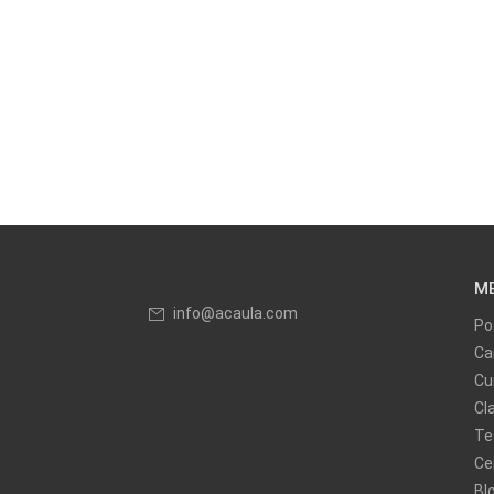
M
info@acaula.com
Po
Ca
Cu
Cl
Te
Ce
Bl