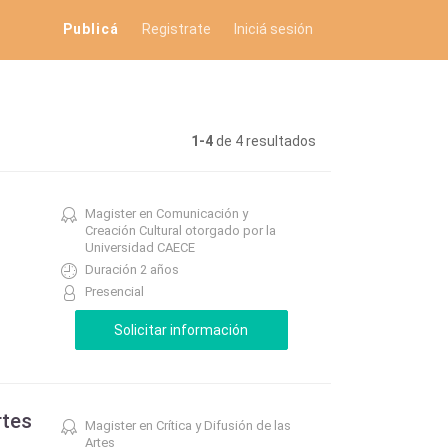
Publicá
Registrate
Iniciá sesión
1-4
de 4 resultados
Magister en Comunicación y
Creación Cultural otorgado por la
Universidad CAECE
Duración 2 años
Presencial
rtes
Magister en Crítica y Difusión de las
Artes