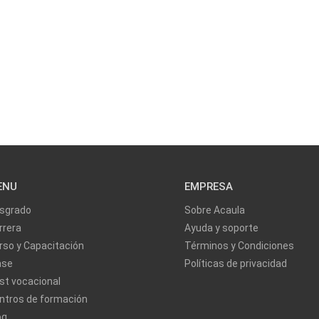
ENU
EMPRESA
sgrado
Sobre Acaula
rrera
Ayuda y soporte
rso y Capacitación
Términos y Condiciones
ase
Políticas de privacidad
st vocacional
ntros de formación
og