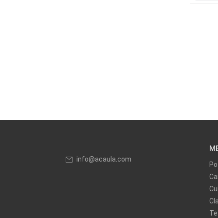
M
info@acaula.com
Po
Ca
Cu
Cl
Te