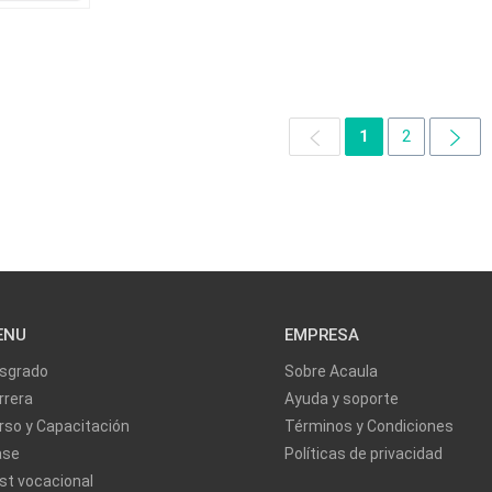
1
2
ENU
EMPRESA
sgrado
Sobre Acaula
rrera
Ayuda y soporte
rso y Capacitación
Términos y Condiciones
ase
Políticas de privacidad
st vocacional