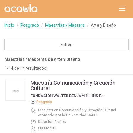
Toggl
navig
Inicio
Posgrado
Maestrias / Masters
Arte y Diseño
Filtros
Maestrias / Masterss de Arte y Diseño
1-14
de 14 resultados
Maestría Comunicación y Creación
Cultural
FUNDACIÓN WALTER BENJAMIN - INSTITUTO DE COMUNICACIÓN Y CULTURA CONTEMPORÁNEA
Posgrado
Magister en Comunicación y Creación Cultural
otorgado por la Universidad CAECE
Duración 2 años
Presencial