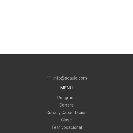
info@acaula.com
MENU
Posgrado
Carrera
Curso y Capacitación
Clase
Test vocacional